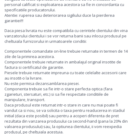
personal calificat si exploatarea acestora sa fie in concordanta cu
specificatiile producatorului.
Atentie: ruperea sau deteriorarea sigiliului duce la pierderea
garantiei!!!
Daca piesa livrata nu este compatibila cu cerintele clientului din vina
vanzatorului clientului i se vor returna banii sau inlocui produsul pe
cheltuiala furnizorului in urmatoarele conditii:
Componentele comandate on-line trebuie returnate in termen de 14
zile de la primirea acestora.
Componentele trebuie returnate in ambalajul original insotite de
factura si certificatul de garantie.
Piesele trebuie returnate impreuna cu toate celelalte accesorii care
au insotit-o la livrare.
Nu este permisa dezansamblarea piesei.
Componenta trebuie sa fie intr-o stare perfecta optica (fara
zgarieturi, stersaturi, etc.) si sa fie respectate conditiile de
manipulare, transport.
Daca produsul este returnat intr-o stare in care nu mai poate fi
vandut ca si nou, se va solicita o taxa pentru readucerea in stadiul
initial (daca este posibil) sau pentru a acoperi diferenta de pret
rezultata din vanzarea produsului ca second-hand (pana la 20% din
valoarea produsului) sau, la optiunea clientului, ii vom reexpedia
produsul, pe cheltuiala acestuia.