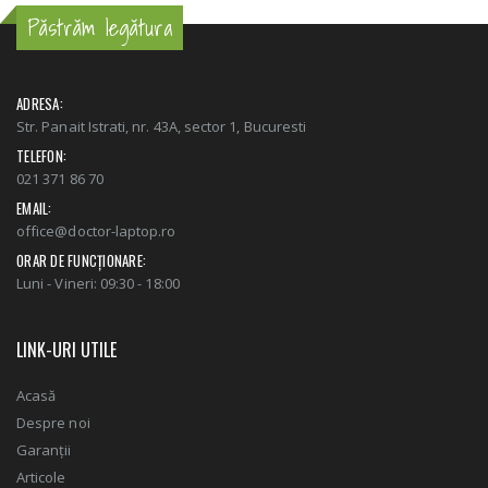
Păstrăm legătura
ADRESA:
Str. Panait Istrati, nr. 43A, sector 1, Bucuresti
TELEFON:
021 371 86 70
EMAIL:
office@doctor-laptop.ro
ORAR DE FUNCȚIONARE:
Luni - Vineri: 09:30 - 18:00
LINK-URI UTILE
Acasă
Despre noi
Garanții
Articole