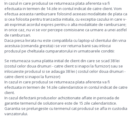
In cazul in care produsul se returneaza plata aferenta va fi
efectuata in termen de 14 zile in contul indicat de catre client. Vom
efectua aceasta rambursare folosind aceeasi modalitate de plata ca
si cea folosita pentru tranzactia initiala, cu exceptia cazului in care v-
ati exprimat acordul expres pentru o alta modalitate de rambursare;
in orice caz, nu vi se vor percepe comisioane ca urmare a unei astfel
de rambursari.
Daca piesa livrata nu este compatibila cu laptop-ul clientului din vina
acestuia (comanda gresita) i se vor returna banii sau inlocui
produsul pe cheltuiala cumparatorului in urmatoarele conditii:
Se returneaza suma platita initial de client din care se scad 38 lei
(costul celor doua drumuri - catre client si inapoi la furnizor) sau se
inlocuieste produsul si se adauga 38 lei ( costul celor doua drumuri -
catre client si inapoi la furnizor)
In cazul in care produsul se returneaza plata aferenta va fi
efectuata in termen de 14 zile calendaristice in contul indicat de catre
client.
In cazul defectarii produselor achizitionate aflate in perioada de
garantie termenul de solutionare este de 15 zile calendaristice.
Garantia se prelungeste cu termenul cat produsul se afla in custodia
vanzatorului.