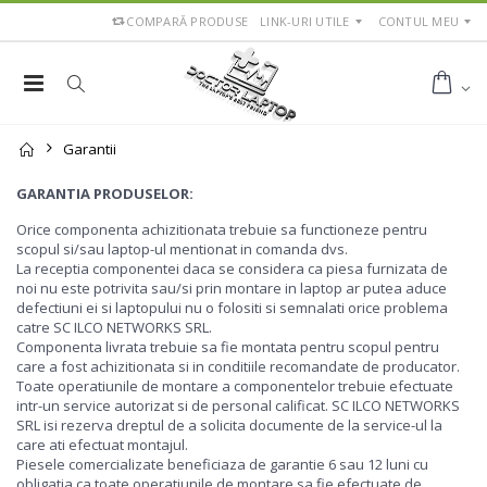
COMPARĂ PRODUSE
LINK-URI UTILE
CONTUL MEU
Garantii
GARANTIA PRODUSELOR:
Orice componenta achizitionata trebuie sa functioneze pentru
scopul si/sau laptop-ul mentionat in comanda dvs.
La receptia componentei daca se considera ca piesa furnizata de
noi nu este potrivita sau/si prin montare in laptop ar putea aduce
defectiuni ei si laptopului nu o folositi si semnalati orice problema
catre SC ILCO NETWORKS SRL.
Componenta livrata trebuie sa fie montata pentru scopul pentru
care a fost achizitionata si in conditiile recomandate de producator.
Toate operatiunile de montare a componentelor trebuie efectuate
intr-un service autorizat si de personal calificat. SC ILCO NETWORKS
SRL isi rezerva dreptul de a solicita documente de la service-ul la
care ati efectuat montajul.
Piesele comercializate beneficiaza de garantie 6 sau 12 luni cu
obligatia ca toate operatiunile de montare sa fie efectuate de